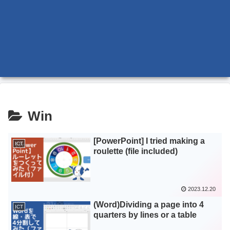
Win
[PowerPoint] I tried making a
ICT
roulette (file included)
2023.12.20
(Word)Dividing a page into 4
ICT
quarters by lines or a table