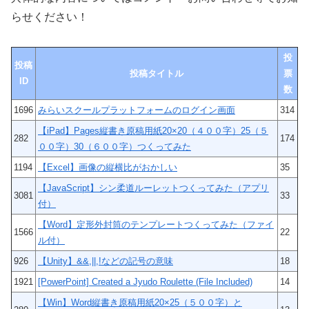
らせください！
投
投稿
投稿タイトル
票
ID
数
1696
みらいスクールプラットフォームのログイン画面
314
【iPad】Pages縦書き原稿用紙20×20（４００字）25（５
282
174
００字）30（６００字）つくってみた
1194
【Excel】画像の縦横比がおかしい
35
【JavaScript】シン柔道ルーレットつくってみた（アプリ
3081
33
付）
【Word】定形外封筒のテンプレートつくってみた（ファイ
1566
22
ル付）
926
【Unity】&&,||,!などの記号の意味
18
1921
[PowerPoint] Created a Jyudo Roulette (File Included)
14
【Win】Word縦書き原稿用紙20×25（５００字）と