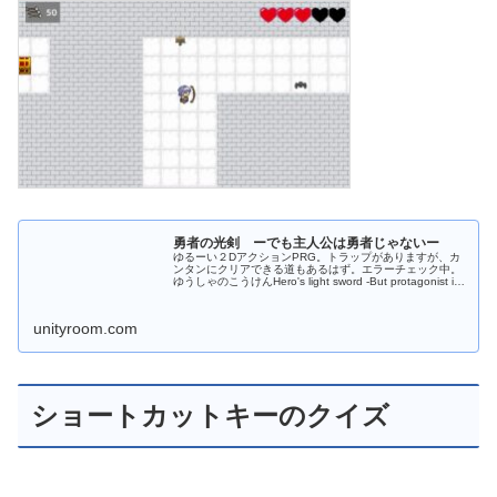
勇者の光剣 ーでも主人公は勇者じゃないー
ゆるーい２DアクションPRG。トラップがありますが、カ
ンタンにクリアできる道もあるはず。エラーチェック中。
ゆうしゃのこうけんHero's light sword -But protagonist is
not hero-
unityroom.com
ショートカットキーのクイズ