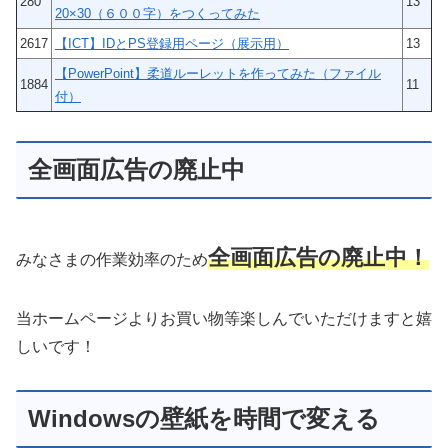
280
13
20×30（６００字）をつくってみた
2617
【ICT】IDとPS登録用ページ（展示用）
13
【PowerPoint】柔道ルーレットを作ってみた（ファイル
1884
11
付）
全画面広告の廃止中
全画面広告の廃止中！
みなさまの作業効率のため
当ホームページよりお買い物等楽しんでいただけますと嬉
しいです！
Windowsの壁紙を時間で変える