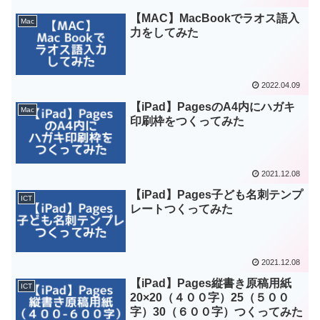
【MAC】MacBookでラオス語入
Mac
力をしてみた
2022.04.09
【iPad】PagesのA4内にハガキ
Mac
印刷枠をつくってみた
2021.12.08
【iPad】Pages子ども名刺テンプ
ICT
レートつくってみた
2021.12.08
【iPad】Pages縦書き原稿用紙
ICT
20×20（４００字）25（５００
字）30（６００字）つくってみた